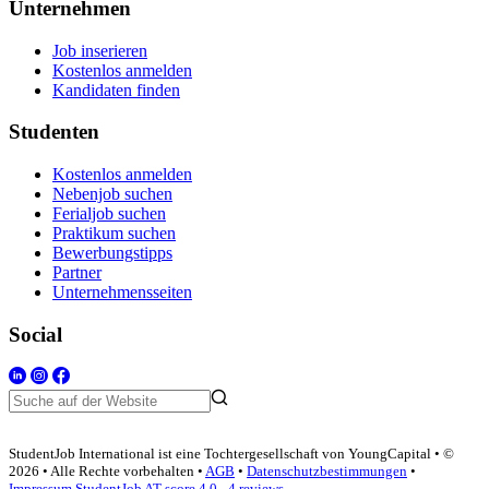
Unternehmen
Job inserieren
Kostenlos anmelden
Kandidaten finden
Studenten
Kostenlos anmelden
Nebenjob suchen
Ferialjob suchen
Praktikum suchen
Bewerbungstipps
Partner
Unternehmensseiten
Social
StudentJob International ist eine Tochtergesellschaft von YoungCapital • ©
2026 • Alle Rechte vorbehalten •
AGB
•
Datenschutzbestimmungen
•
Impressum
StudentJob AT score
4.0 - 4 reviews