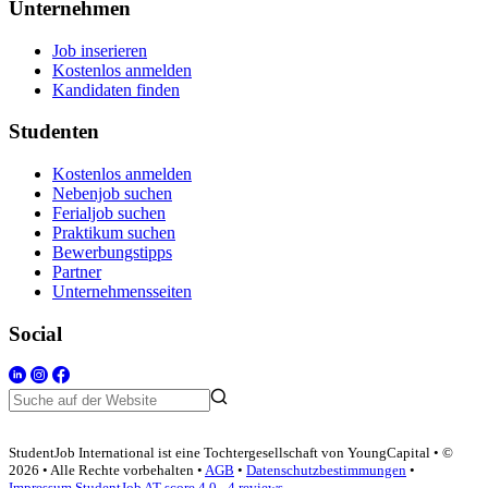
Unternehmen
Job inserieren
Kostenlos anmelden
Kandidaten finden
Studenten
Kostenlos anmelden
Nebenjob suchen
Ferialjob suchen
Praktikum suchen
Bewerbungstipps
Partner
Unternehmensseiten
Social
StudentJob International ist eine Tochtergesellschaft von YoungCapital • ©
2026 • Alle Rechte vorbehalten •
AGB
•
Datenschutzbestimmungen
•
Impressum
StudentJob AT score
4.0 - 4 reviews