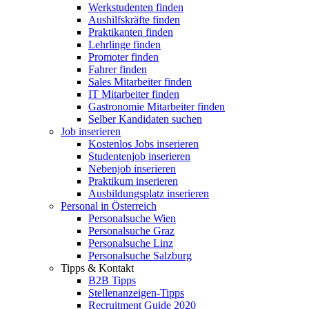
Werkstudenten finden
Aushilfskräfte finden
Praktikanten finden
Lehrlinge finden
Promoter finden
Fahrer finden
Sales Mitarbeiter finden
IT Mitarbeiter finden
Gastronomie Mitarbeiter finden
Selber Kandidaten suchen
Job inserieren
Kostenlos Jobs inserieren
Studentenjob inserieren
Nebenjob inserieren
Praktikum inserieren
Ausbildungsplatz inserieren
Personal in Österreich
Personalsuche Wien
Personalsuche Graz
Personalsuche Linz
Personalsuche Salzburg
Tipps & Kontakt
B2B Tipps
Stellenanzeigen-Tipps
Recruitment Guide 2020