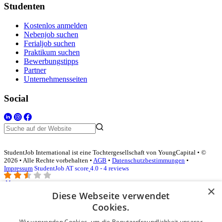
Studenten
Kostenlos anmelden
Nebenjob suchen
Ferialjob suchen
Praktikum suchen
Bewerbungstipps
Partner
Unternehmensseiten
Social
StudentJob International ist eine Tochtergesellschaft von YoungCapital • ©
2026 • Alle Rechte vorbehalten •
AGB
•
Datenschutzbestimmungen
•
Impressum
StudentJob AT score
4.0 - 4 reviews
×
Diese Webseite verwendet
Login für Unternehmen
Cookies.
Wir verwenden Cookies, um die Benutzerfreundlichkeit unserer