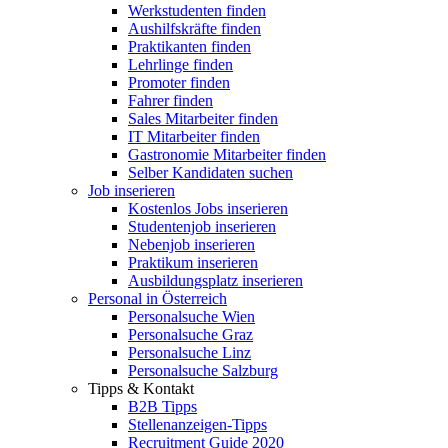
Werkstudenten finden
Aushilfskräfte finden
Praktikanten finden
Lehrlinge finden
Promoter finden
Fahrer finden
Sales Mitarbeiter finden
IT Mitarbeiter finden
Gastronomie Mitarbeiter finden
Selber Kandidaten suchen
Job inserieren
Kostenlos Jobs inserieren
Studentenjob inserieren
Nebenjob inserieren
Praktikum inserieren
Ausbildungsplatz inserieren
Personal in Österreich
Personalsuche Wien
Personalsuche Graz
Personalsuche Linz
Personalsuche Salzburg
Tipps & Kontakt
B2B Tipps
Stellenanzeigen-Tipps
Recruitment Guide 2020