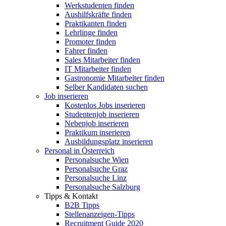
Werkstudenten finden
Aushilfskräfte finden
Praktikanten finden
Lehrlinge finden
Promoter finden
Fahrer finden
Sales Mitarbeiter finden
IT Mitarbeiter finden
Gastronomie Mitarbeiter finden
Selber Kandidaten suchen
Job inserieren
Kostenlos Jobs inserieren
Studentenjob inserieren
Nebenjob inserieren
Praktikum inserieren
Ausbildungsplatz inserieren
Personal in Österreich
Personalsuche Wien
Personalsuche Graz
Personalsuche Linz
Personalsuche Salzburg
Tipps & Kontakt
B2B Tipps
Stellenanzeigen-Tipps
Recruitment Guide 2020