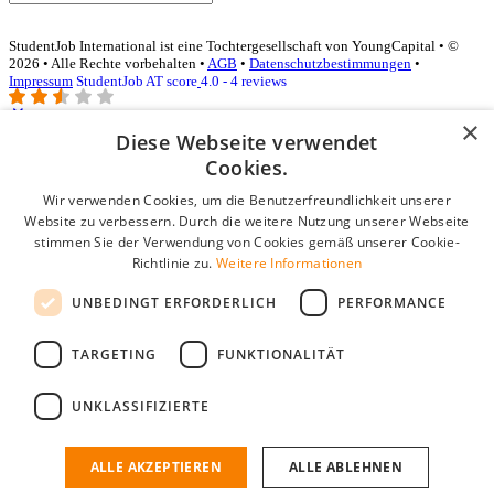
StudentJob International ist eine Tochtergesellschaft von YoungCapital • ©
2026 • Alle Rechte vorbehalten •
AGB
•
Datenschutzbestimmungen
•
Impressum
StudentJob AT score
4.0 - 4 reviews
×
Diese Webseite verwendet
Login für Unternehmen
Cookies.
Wir verwenden Cookies, um die Benutzerfreundlichkeit unserer
E-Mail
*
Website zu verbessern. Durch die weitere Nutzung unserer Webseite
stimmen Sie der Verwendung von Cookies gemäß unserer Cookie-
Passwort
Richtlinie zu.
Weitere Informationen
Angemeldet bleiben
UNBEDINGT ERFORDERLICH
PERFORMANCE
Passwort vergessen?
Login
TARGETING
FUNKTIONALITÄT
Kostenloses Unternehmensprofil
UNKLASSIFIZIERTE
Wenn Sie sich registriert haben, können Sie ein Unternehmensprofil
erstellen. Sie sind nur noch wenige Schritte davon entfernt, den
passenden Mitarbeiter zu finden.
ALLE AKZEPTIEREN
ALLE ABLEHNEN