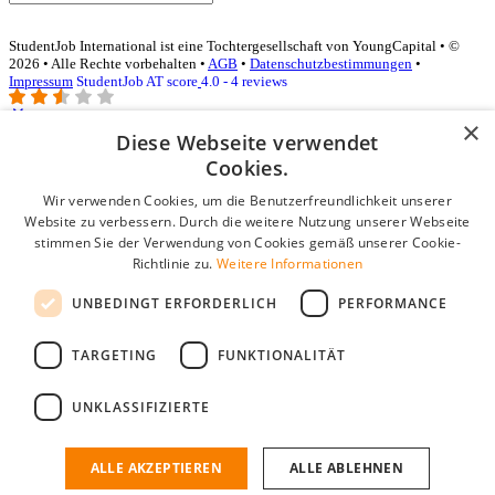
StudentJob International ist eine Tochtergesellschaft von YoungCapital • ©
2026 • Alle Rechte vorbehalten •
AGB
•
Datenschutzbestimmungen
•
Impressum
StudentJob AT score
4.0 - 4 reviews
×
Diese Webseite verwendet
Login für Unternehmen
Cookies.
Wir verwenden Cookies, um die Benutzerfreundlichkeit unserer
E-Mail
*
Website zu verbessern. Durch die weitere Nutzung unserer Webseite
stimmen Sie der Verwendung von Cookies gemäß unserer Cookie-
Passwort
Richtlinie zu.
Weitere Informationen
Angemeldet bleiben
UNBEDINGT ERFORDERLICH
PERFORMANCE
Passwort vergessen?
Login
TARGETING
FUNKTIONALITÄT
Kostenloses Unternehmensprofil
UNKLASSIFIZIERTE
Wenn Sie sich registriert haben, können Sie ein Unternehmensprofil
erstellen. Sie sind nur noch wenige Schritte davon entfernt, den
passenden Mitarbeiter zu finden.
ALLE AKZEPTIEREN
ALLE ABLEHNEN