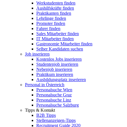
Werkstudenten finden
Aushilfskräfte finden
Praktikanten finden
Lehrlinge finden
Promoter finden
Fahrer finden
Sales Mitarbeiter finden
IT Mitarbeiter finden
Gastronomie Mitarbeiter finden
Selber Kandidaten suchen
Job inserieren
Kostenlos Jobs inserieren
Studentenjob inserieren
Nebenjob inserieren
Praktikum inserieren
Ausbildungsplatz inserieren
Personal in Österreich
Personalsuche Wien
Personalsuche Graz
Personalsuche Linz
Personalsuche Salzburg
Tipps & Kontakt
B2B Tipps
Stellenanzeigen-Tipps
Recruitment Guide 2020