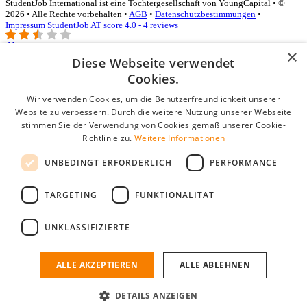
StudentJob International ist eine Tochtergesellschaft von YoungCapital • ©
2026 • Alle Rechte vorbehalten •
AGB
•
Datenschutzbestimmungen
•
Impressum
StudentJob AT score
4.0 - 4 reviews
×
Diese Webseite verwendet
Login für Unternehmen
Cookies.
Wir verwenden Cookies, um die Benutzerfreundlichkeit unserer
E-Mail
*
Website zu verbessern. Durch die weitere Nutzung unserer Webseite
stimmen Sie der Verwendung von Cookies gemäß unserer Cookie-
Passwort
Richtlinie zu.
Weitere Informationen
Angemeldet bleiben
UNBEDINGT ERFORDERLICH
PERFORMANCE
Passwort vergessen?
Login
TARGETING
FUNKTIONALITÄT
Kostenloses Unternehmensprofil
UNKLASSIFIZIERTE
Wenn Sie sich registriert haben, können Sie ein Unternehmensprofil
erstellen. Sie sind nur noch wenige Schritte davon entfernt, den
passenden Mitarbeiter zu finden.
ALLE AKZEPTIEREN
ALLE ABLEHNEN
Noch kein Unternehmensprofil?
DETAILS ANZEIGEN
Kostenlos registrieren