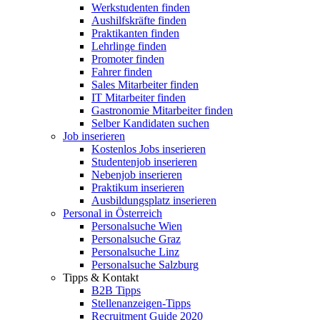
Werkstudenten finden
Aushilfskräfte finden
Praktikanten finden
Lehrlinge finden
Promoter finden
Fahrer finden
Sales Mitarbeiter finden
IT Mitarbeiter finden
Gastronomie Mitarbeiter finden
Selber Kandidaten suchen
Job inserieren
Kostenlos Jobs inserieren
Studentenjob inserieren
Nebenjob inserieren
Praktikum inserieren
Ausbildungsplatz inserieren
Personal in Österreich
Personalsuche Wien
Personalsuche Graz
Personalsuche Linz
Personalsuche Salzburg
Tipps & Kontakt
B2B Tipps
Stellenanzeigen-Tipps
Recruitment Guide 2020