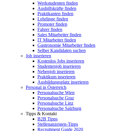
Werkstudenten finden
Aushilfskräfte finden
Praktikanten finden
Lehrlinge finden
Promoter finden
Fahrer finden
Sales Mitarbeiter finden
IT Mitarbeiter finden
Gastronomie Mitarbeiter finden
Selber Kandidaten suchen
Job inserieren
Kostenlos Jobs inserieren
Studentenjob inserieren
Nebenjob inserieren
Praktikum inserieren
Ausbildungsplatz inserieren
Personal in Österreich
Personalsuche Wien
Personalsuche Graz
Personalsuche Linz
Personalsuche Salzburg
Tipps & Kontakt
B2B Tipps
Stellenanzeigen-Tipps
Recruitment Guide 2020