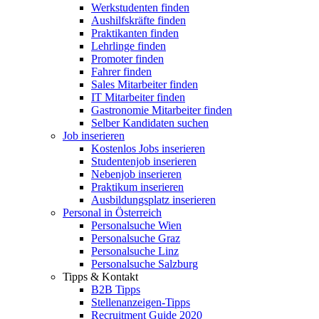
Werkstudenten finden
Aushilfskräfte finden
Praktikanten finden
Lehrlinge finden
Promoter finden
Fahrer finden
Sales Mitarbeiter finden
IT Mitarbeiter finden
Gastronomie Mitarbeiter finden
Selber Kandidaten suchen
Job inserieren
Kostenlos Jobs inserieren
Studentenjob inserieren
Nebenjob inserieren
Praktikum inserieren
Ausbildungsplatz inserieren
Personal in Österreich
Personalsuche Wien
Personalsuche Graz
Personalsuche Linz
Personalsuche Salzburg
Tipps & Kontakt
B2B Tipps
Stellenanzeigen-Tipps
Recruitment Guide 2020