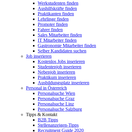
Werkstudenten finden
Aushilfskräfte finden
Praktikanten finden
Lehrlinge finden
Promoter finden
Fahrer finden
Sales Mitarbeiter finden
IT Mitarbeiter finden
Gastronomie Mitarbeiter finden
Selber Kandidaten suchen
Job inserieren
Kostenlos Jobs inserieren
Studentenjob inserieren
Nebenjob inserieren
Praktikum inserieren
Ausbildungsplatz inserieren
Personal in Österreich
Personalsuche Wien
Personalsuche Graz
Personalsuche Linz
Personalsuche Salzburg
Tipps & Kontakt
B2B Tipps
Stellenanzeigen-Tipps
Recruitment Guide 2020