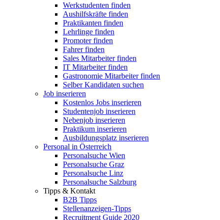
Werkstudenten finden
Aushilfskräfte finden
Praktikanten finden
Lehrlinge finden
Promoter finden
Fahrer finden
Sales Mitarbeiter finden
IT Mitarbeiter finden
Gastronomie Mitarbeiter finden
Selber Kandidaten suchen
Job inserieren
Kostenlos Jobs inserieren
Studentenjob inserieren
Nebenjob inserieren
Praktikum inserieren
Ausbildungsplatz inserieren
Personal in Österreich
Personalsuche Wien
Personalsuche Graz
Personalsuche Linz
Personalsuche Salzburg
Tipps & Kontakt
B2B Tipps
Stellenanzeigen-Tipps
Recruitment Guide 2020