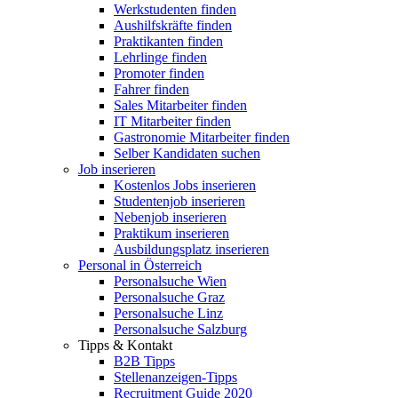
Werkstudenten finden
Aushilfskräfte finden
Praktikanten finden
Lehrlinge finden
Promoter finden
Fahrer finden
Sales Mitarbeiter finden
IT Mitarbeiter finden
Gastronomie Mitarbeiter finden
Selber Kandidaten suchen
Job inserieren
Kostenlos Jobs inserieren
Studentenjob inserieren
Nebenjob inserieren
Praktikum inserieren
Ausbildungsplatz inserieren
Personal in Österreich
Personalsuche Wien
Personalsuche Graz
Personalsuche Linz
Personalsuche Salzburg
Tipps & Kontakt
B2B Tipps
Stellenanzeigen-Tipps
Recruitment Guide 2020