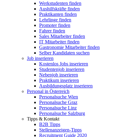
Werkstudenten finden
Aushilfskräfte finden
Praktikanten finden
Lehrlinge finden
Promoter finden
Fahrer finden
Sales Mitarbeiter finden
IT Mitarbeiter finden
Gastronomie Mitarbeiter finden
Selber Kandidaten suchen
Job inserieren
Kostenlos Jobs inserieren
Studentenjob inserieren
Nebenjob inserieren
Praktikum inserieren
Ausbildungsplatz inserieren
Personal in Österreich
Personalsuche Wien
Personalsuche Graz
Personalsuche Linz
Personalsuche Salzburg
Tipps & Kontakt
B2B Tipps
Stellenanzeigen-Tipps
Recruitment Guide 2020