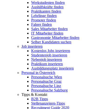
Werkstudenten finden
Aushilfskräfte finden
Praktikanten finden
Lehrlinge finden
Promoter finden
Fahrer finden
Sales Mitarbeiter finden
IT Mitarbeiter finden
Gastronomie Mitarbeiter finden
Selber Kandidaten suchen
Job inserieren
Kostenlos Jobs inserieren
Studentenjob inserieren
Nebenjob inserieren
Praktikum inserieren
Ausbildungsplatz inserieren
Personal in Österreich
Personalsuche Wien
Personalsuche Graz
Personalsuche Linz
Personalsuche Salzburg
Tipps & Kontakt
B2B Tipps
Stellenanzeigen-Tipps
Recruitment Guide 2020