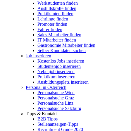
Werkstudenten finden
Aushilfskräfte finden
Praktikanten finden
Lehrlinge finden
Promoter finden
Fahrer finden
Sales Mitarbeiter finden
IT Mitarbeiter finden
Gastronomie Mitarbeiter finden
Selber Kandidaten suchen
Job inserieren
Kostenlos Jobs inserieren
Studentenjob inserieren
Nebenjob inserieren
Praktikum inserieren
Ausbildungsplatz inserieren
Personal in Österreich
Personalsuche Wien
Personalsuche Graz
Personalsuche Linz
Personalsuche Salzburg
Tipps & Kontakt
B2B Tipps
Stellenanzeigen-Tipps
Recruitment Guide 2020