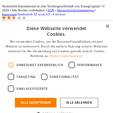
StudentJob International ist eine Tochtergesellschaft von YoungCapital • ©
2026 • Alle Rechte vorbehalten •
AGB
•
Datenschutzbestimmungen
•
Impressum
StudentJob AT score
4.0 - 4 reviews
×
Diese Webseite verwendet
Login für Unternehmen
Cookies.
Wir verwenden Cookies, um die Benutzerfreundlichkeit unserer
E-Mail
*
Website zu verbessern. Durch die weitere Nutzung unserer Webseite
stimmen Sie der Verwendung von Cookies gemäß unserer Cookie-
Passwort
Richtlinie zu.
Weitere Informationen
Angemeldet bleiben
UNBEDINGT ERFORDERLICH
PERFORMANCE
Passwort vergessen?
Login
TARGETING
FUNKTIONALITÄT
Kostenloses Unternehmensprofil
UNKLASSIFIZIERTE
Wenn Sie sich registriert haben, können Sie ein Unternehmensprofil
erstellen. Sie sind nur noch wenige Schritte davon entfernt, den
passenden Mitarbeiter zu finden.
ALLE AKZEPTIEREN
ALLE ABLEHNEN
Noch kein Unternehmensprofil?