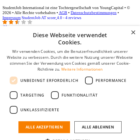
StudentJob International ist eine Tochtergesellschaft von YoungCapital • ©
2026 • Alle Rechte vorbehalten •
AGB
•
Datenschutzbestimmungen
•
Impressum
StudentJob AT score
4.0 - 4 reviews
×
Diese Webseite verwendet
Login für Unternehmen
Cookies.
Wir verwenden Cookies, um die Benutzerfreundlichkeit unserer
E-Mail
*
Website zu verbessern. Durch die weitere Nutzung unserer Webseite
stimmen Sie der Verwendung von Cookies gemäß unserer Cookie-
Passwort
Richtlinie zu.
Weitere Informationen
Angemeldet bleiben
UNBEDINGT ERFORDERLICH
PERFORMANCE
Passwort vergessen?
Login
TARGETING
FUNKTIONALITÄT
Kostenloses Unternehmensprofil
UNKLASSIFIZIERTE
Wenn Sie sich registriert haben, können Sie ein Unternehmensprofil
erstellen. Sie sind nur noch wenige Schritte davon entfernt, den
passenden Mitarbeiter zu finden.
ALLE AKZEPTIEREN
ALLE ABLEHNEN
Noch kein Unternehmensprofil?