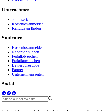
Arbeite mit uns
Unternehmen
Job inserieren
Kostenlos anmelden
Kandidaten finden
Studenten
Kostenlos anmelden
Nebenjob suchen
Ferialjob suchen
Praktikum suchen
Bewerbungstipps
Partner
Unternehmensseiten
Social
StudentJob International ist eine Tochtergesellschaft von YoungCapital • ©