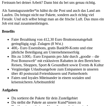
Freiraum bei deiner Arbeit? Dann bist du bei uns genau richtig.
Als Samstagszusteller*in hältst du die Post und auch das Land am
Laufen. Du bringst nicht nur Pakete, sondern auch richtig viel
Freude. Und sich selbst bringt man an die frische Luft. Das muss ein
Job erst mal zusammenbringen.
Benefits
Faire Bezahlung von 412,30 Euro Bruttomonatsgehalt
geringfügig zzgl. Zulagen (8 Wst.)
400,- Euro Essensbons, gratis Bank99-Konto und eine
jährliche Beteiligung am Unternehmenserfolg
Bis zu 3.000,- Euro Ersparnis pro Jahr durch „goodie – die
Post Bonuswelt“ mit exklusiven Rabatten in den Bereichen:
Reisen, Shoppen, Sport & Gesundheit sowie Events & Kultur
Vergünstigte Urlaubsangebote zum Entspannen in unseren
über 40 postsozial-Ferienhäusern und Partnerhotels
Faires und loyales Miteinander in einem sozialen und
krisensicheren Arbeitsumfeld
Aufgaben
Du sortierst die Pakete für dein Zustellgebiet
Du stellst die Pakete an unsere Kund*innen zu