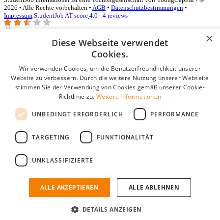
2026 • Alle Rechte vorbehalten •
AGB
•
Datenschutzbestimmungen
•
Impressum
StudentJob AT score
4.0 - 4 reviews
×
Diese Webseite verwendet
Login für Unternehmen
Cookies.
Wir verwenden Cookies, um die Benutzerfreundlichkeit unserer
E-Mail
*
Website zu verbessern. Durch die weitere Nutzung unserer Webseite
stimmen Sie der Verwendung von Cookies gemäß unserer Cookie-
Passwort
Richtlinie zu.
Weitere Informationen
Angemeldet bleiben
UNBEDINGT ERFORDERLICH
PERFORMANCE
Passwort vergessen?
Login
TARGETING
FUNKTIONALITÄT
Kostenloses Unternehmensprofil
UNKLASSIFIZIERTE
Wenn Sie sich registriert haben, können Sie ein Unternehmensprofil
erstellen. Sie sind nur noch wenige Schritte davon entfernt, den
passenden Mitarbeiter zu finden.
ALLE AKZEPTIEREN
ALLE ABLEHNEN
Noch kein Unternehmensprofil?
DETAILS ANZEIGEN
Kostenlos registrieren