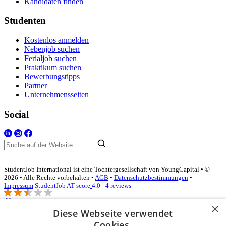
Kandidaten finden
Studenten
Kostenlos anmelden
Nebenjob suchen
Ferialjob suchen
Praktikum suchen
Bewerbungstipps
Partner
Unternehmensseiten
Social
StudentJob International ist eine Tochtergesellschaft von YoungCapital • ©
2026 • Alle Rechte vorbehalten •
AGB
•
Datenschutzbestimmungen
•
Impressum
StudentJob AT score
4.0 - 4 reviews
×
Diese Webseite verwendet
Login für Unternehmen
Cookies.