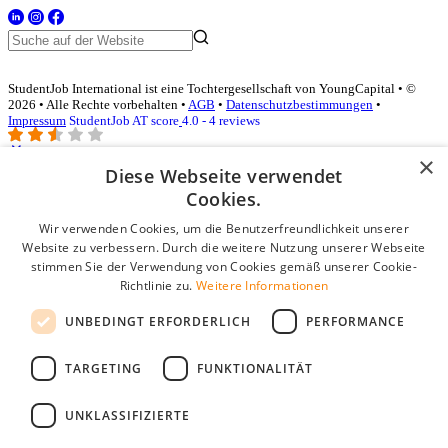
StudentJob International ist eine Tochtergesellschaft von YoungCapital • ©
2026 • Alle Rechte vorbehalten •
AGB
•
Datenschutzbestimmungen
•
Impressum
StudentJob AT score
4.0 - 4 reviews
×
Diese Webseite verwendet
Login für Unternehmen
Cookies.
Wir verwenden Cookies, um die Benutzerfreundlichkeit unserer
E-Mail
*
Website zu verbessern. Durch die weitere Nutzung unserer Webseite
stimmen Sie der Verwendung von Cookies gemäß unserer Cookie-
Passwort
Richtlinie zu.
Weitere Informationen
Angemeldet bleiben
UNBEDINGT ERFORDERLICH
PERFORMANCE
Passwort vergessen?
Login
TARGETING
FUNKTIONALITÄT
Kostenloses Unternehmensprofil
UNKLASSIFIZIERTE
Wenn Sie sich registriert haben, können Sie ein Unternehmensprofil
erstellen. Sie sind nur noch wenige Schritte davon entfernt, den