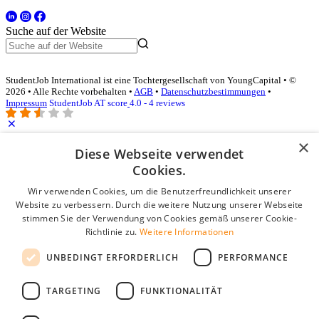
Suche auf der Website
StudentJob International ist eine Tochtergesellschaft von YoungCapital • ©
2026 • Alle Rechte vorbehalten •
AGB
•
Datenschutzbestimmungen
•
Impressum
StudentJob AT score
4.0 - 4 reviews
×
Diese Webseite verwendet
Login für Unternehmen
Cookies.
E-Mail
*
Wir verwenden Cookies, um die Benutzerfreundlichkeit unserer
Website zu verbessern. Durch die weitere Nutzung unserer Webseite
stimmen Sie der Verwendung von Cookies gemäß unserer Cookie-
Passwort
Richtlinie zu.
Weitere Informationen
Angemeldet bleiben
UNBEDINGT ERFORDERLICH
PERFORMANCE
Passwort vergessen?
Login
TARGETING
FUNKTIONALITÄT
Kostenloses Unternehmensprofil