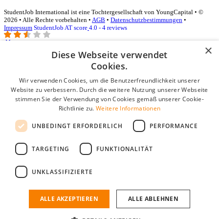
StudentJob International ist eine Tochtergesellschaft von YoungCapital • ©
2026 • Alle Rechte vorbehalten •
AGB
•
Datenschutzbestimmungen
•
Impressum
StudentJob AT score
4.0 - 4 reviews
×
Diese Webseite verwendet
Login für Unternehmen
Cookies.
Wir verwenden Cookies, um die Benutzerfreundlichkeit unserer
E-Mail
*
Website zu verbessern. Durch die weitere Nutzung unserer Webseite
stimmen Sie der Verwendung von Cookies gemäß unserer Cookie-
Passwort
Richtlinie zu.
Weitere Informationen
Angemeldet bleiben
UNBEDINGT ERFORDERLICH
PERFORMANCE
Passwort vergessen?
Login
TARGETING
FUNKTIONALITÄT
Kostenloses Unternehmensprofil
UNKLASSIFIZIERTE
Wenn Sie sich registriert haben, können Sie ein Unternehmensprofil
erstellen. Sie sind nur noch wenige Schritte davon entfernt, den
passenden Mitarbeiter zu finden.
ALLE AKZEPTIEREN
ALLE ABLEHNEN
Noch kein Unternehmensprofil?