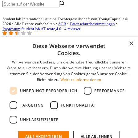
StudentJob International ist eine Tochtergesellschaft von YoungCapital • ©
2026 • Alle Rechte vorbehalten •
AGB
•
Datenschutzbestimmungen
•
Impressum
StudentJob AT score
4.0 - 4 reviews
×
Diese Webseite verwendet
Login für Unternehmen
Cookies.
Wir verwenden Cookies, um die Benutzerfreundlichkeit unserer
E-Mail
*
Website zu verbessern. Durch die weitere Nutzung unserer Webseite
stimmen Sie der Verwendung von Cookies gemäß unserer Cookie-
Passwort
Richtlinie zu.
Weitere Informationen
Angemeldet bleiben
UNBEDINGT ERFORDERLICH
PERFORMANCE
Passwort vergessen?
Login
TARGETING
FUNKTIONALITÄT
Kostenloses Unternehmensprofil
UNKLASSIFIZIERTE
Wenn Sie sich registriert haben, können Sie ein Unternehmensprofil
erstellen. Sie sind nur noch wenige Schritte davon entfernt, den
passenden Mitarbeiter zu finden.
ALLE AKZEPTIEREN
ALLE ABLEHNEN