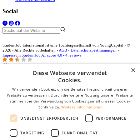
Social
StudentJob International ist eine Tochtergesellschaft von YoungCapital • ©
2026 • Alle Rechte vorbehalten •
AGB
•
Datenschutzbestimmungen
•
Impressum
StudentJob AT score
4.0 - 4 reviews
×
Diese Webseite verwendet
Login für Unternehmen
Cookies.
Wir verwenden Cookies, um die Benutzerfreundlichkeit unserer
E-Mail
*
Website zu verbessern. Durch die weitere Nutzung unserer Webseite
stimmen Sie der Verwendung von Cookies gemäß unserer Cookie-
Passwort
Richtlinie zu.
Weitere Informationen
Angemeldet bleiben
UNBEDINGT ERFORDERLICH
PERFORMANCE
Passwort vergessen?
Login
TARGETING
FUNKTIONALITÄT
Kostenloses Unternehmensprofil