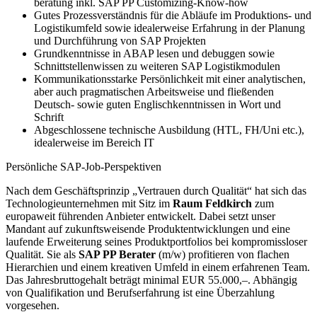
beratung inkl. SAP PP Customizing-Know-how
Gutes Prozessverständnis für die Abläufe im Produktions- und
Logistikumfeld sowie idealerweise Erfahrung in der Planung
und Durchführung von SAP Projekten
Grundkenntnisse in ABAP lesen und debuggen sowie
Schnittstellenwissen zu weiteren SAP Logistikmodulen
Kommunikationsstarke Persönlichkeit mit einer analytischen,
aber auch pragmatischen Arbeitsweise und fließenden
Deutsch- sowie guten Englischkenntnissen in Wort und
Schrift
Abgeschlossene technische Ausbildung (HTL, FH/Uni etc.),
idealerweise im Bereich IT
Persönliche SAP-Job-Perspektiven
Nach dem Geschäftsprinzip „Vertrauen durch Qualität“ hat sich das
Technologieunternehmen mit Sitz im
Raum Feldkirch
zum
europaweit führenden Anbieter entwickelt. Dabei setzt unser
Mandant auf zukunftsweisende Produktentwicklungen und eine
laufende Erweiterung seines Produktportfolios bei kompromissloser
Qualität. Sie als
SAP PP Berater
(m/w) profitieren von flachen
Hierarchien und einem kreativen Umfeld in einem erfahrenen Team.
Das Jahresbruttogehalt beträgt minimal EUR 55.000,–. Abhängig
von Qualifikation und Berufserfahrung ist eine Überzahlung
vorgesehen.