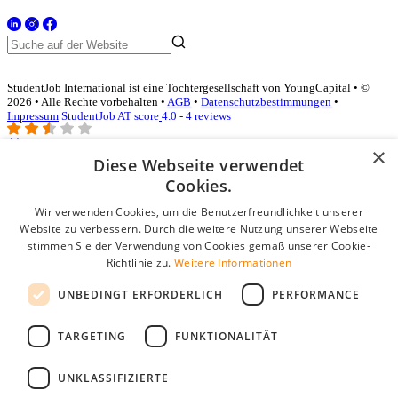
StudentJob International ist eine Tochtergesellschaft von YoungCapital • ©
2026 • Alle Rechte vorbehalten •
AGB
•
Datenschutzbestimmungen
•
Impressum
StudentJob AT score
4.0 - 4 reviews
×
Diese Webseite verwendet
Login für Unternehmen
Cookies.
Wir verwenden Cookies, um die Benutzerfreundlichkeit unserer
E-Mail
*
Website zu verbessern. Durch die weitere Nutzung unserer Webseite
stimmen Sie der Verwendung von Cookies gemäß unserer Cookie-
Passwort
Richtlinie zu.
Weitere Informationen
Angemeldet bleiben
UNBEDINGT ERFORDERLICH
PERFORMANCE
Passwort vergessen?
Login
TARGETING
FUNKTIONALITÄT
Kostenloses Unternehmensprofil
UNKLASSIFIZIERTE
Wenn Sie sich registriert haben, können Sie ein Unternehmensprofil