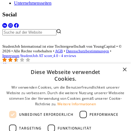
Unternehmensseiten
Social
StudentJob International ist eine Tochtergesellschaft von YoungCapital • ©
2026 • Alle Rechte vorbehalten •
AGB
•
Datenschutzbestimmungen
•
Impressum
StudentJob AT score
4.0 - 4 reviews
×
Diese Webseite verwendet
Login für Unternehmen
Cookies.
Wir verwenden Cookies, um die Benutzerfreundlichkeit unserer
E-Mail
*
Website zu verbessern. Durch die weitere Nutzung unserer Webseite
stimmen Sie der Verwendung von Cookies gemäß unserer Cookie-
Passwort
Richtlinie zu.
Weitere Informationen
Angemeldet bleiben
UNBEDINGT ERFORDERLICH
PERFORMANCE
Passwort vergessen?
Login
TARGETING
FUNKTIONALITÄT