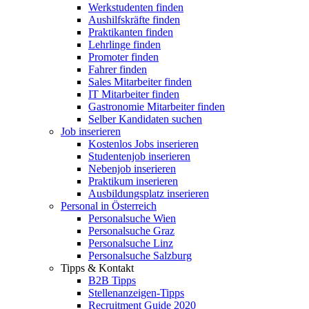
Werkstudenten finden
Aushilfskräfte finden
Praktikanten finden
Lehrlinge finden
Promoter finden
Fahrer finden
Sales Mitarbeiter finden
IT Mitarbeiter finden
Gastronomie Mitarbeiter finden
Selber Kandidaten suchen
Job inserieren
Kostenlos Jobs inserieren
Studentenjob inserieren
Nebenjob inserieren
Praktikum inserieren
Ausbildungsplatz inserieren
Personal in Österreich
Personalsuche Wien
Personalsuche Graz
Personalsuche Linz
Personalsuche Salzburg
Tipps & Kontakt
B2B Tipps
Stellenanzeigen-Tipps
Recruitment Guide 2020