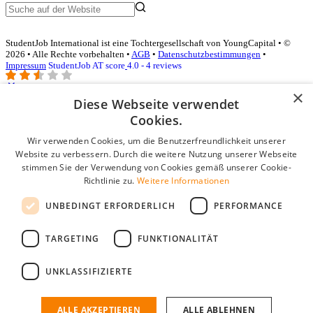
StudentJob International ist eine Tochtergesellschaft von YoungCapital • ©
2026 • Alle Rechte vorbehalten •
AGB
•
Datenschutzbestimmungen
•
Impressum
StudentJob AT score
4.0 - 4 reviews
×
Diese Webseite verwendet
Login für Unternehmen
Cookies.
Wir verwenden Cookies, um die Benutzerfreundlichkeit unserer
E-Mail
*
Website zu verbessern. Durch die weitere Nutzung unserer Webseite
stimmen Sie der Verwendung von Cookies gemäß unserer Cookie-
Passwort
Richtlinie zu.
Weitere Informationen
Angemeldet bleiben
UNBEDINGT ERFORDERLICH
PERFORMANCE
Passwort vergessen?
Login
TARGETING
FUNKTIONALITÄT
Kostenloses Unternehmensprofil
UNKLASSIFIZIERTE
Wenn Sie sich registriert haben, können Sie ein Unternehmensprofil
erstellen. Sie sind nur noch wenige Schritte davon entfernt, den
passenden Mitarbeiter zu finden.
ALLE AKZEPTIEREN
ALLE ABLEHNEN