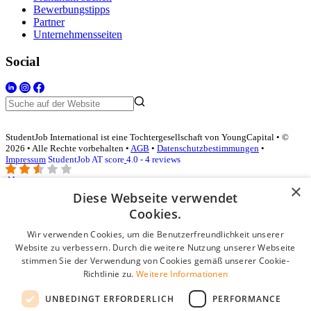
Bewerbungstipps
Partner
Unternehmensseiten
Social
StudentJob International ist eine Tochtergesellschaft von YoungCapital • ©
2026 • Alle Rechte vorbehalten •
AGB
•
Datenschutzbestimmungen
•
Impressum
StudentJob AT score
4.0 - 4 reviews
×
Diese Webseite verwendet
Login für Unternehmen
Cookies.
Wir verwenden Cookies, um die Benutzerfreundlichkeit unserer
E-Mail
*
Website zu verbessern. Durch die weitere Nutzung unserer Webseite
stimmen Sie der Verwendung von Cookies gemäß unserer Cookie-
Passwort
Richtlinie zu.
Weitere Informationen
Angemeldet bleiben
UNBEDINGT ERFORDERLICH
PERFORMANCE
Passwort vergessen?