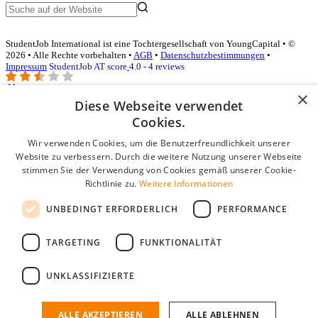
StudentJob International ist eine Tochtergesellschaft von YoungCapital • ©
2026 • Alle Rechte vorbehalten •
AGB
•
Datenschutzbestimmungen
•
Impressum
StudentJob AT score
4.0 - 4 reviews
×
Diese Webseite verwendet
Login für Unternehmen
Cookies.
Wir verwenden Cookies, um die Benutzerfreundlichkeit unserer
E-Mail
*
Website zu verbessern. Durch die weitere Nutzung unserer Webseite
stimmen Sie der Verwendung von Cookies gemäß unserer Cookie-
Passwort
Richtlinie zu.
Weitere Informationen
Angemeldet bleiben
UNBEDINGT ERFORDERLICH
PERFORMANCE
Passwort vergessen?
Login
TARGETING
FUNKTIONALITÄT
Kostenloses Unternehmensprofil
UNKLASSIFIZIERTE
Wenn Sie sich registriert haben, können Sie ein Unternehmensprofil
erstellen. Sie sind nur noch wenige Schritte davon entfernt, den
passenden Mitarbeiter zu finden.
ALLE AKZEPTIEREN
ALLE ABLEHNEN