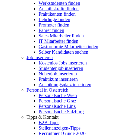
Werkstudenten finden
Aushilfskräfte finden
Praktikanten finden
Lehrlinge finden
Promoter finden
Fahrer finden
Sales Mitarbeiter finden
IT Mitarbeiter finden
Gastronomie Mitarbeiter finden
Selber Kandidaten suchen
Job inserieren
Kostenlos Jobs inserieren
Studentenjob inserieren
Nebenjob inserieren
Praktikum inserieren
Ausbildungsplatz inserieren
Personal in Österreich
Personalsuche Wien
Personalsuche Graz
Personalsuche Linz
Personalsuche Salzburg
Tipps & Kontakt
B2B Tipps
Stellenanzeigen-Tipps
Recruitment Guide 2020