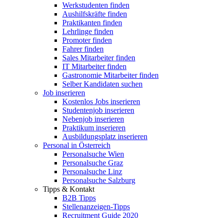
Werkstudenten finden
Aushilfskräfte finden
Praktikanten finden
Lehrlinge finden
Promoter finden
Fahrer finden
Sales Mitarbeiter finden
IT Mitarbeiter finden
Gastronomie Mitarbeiter finden
Selber Kandidaten suchen
Job inserieren
Kostenlos Jobs inserieren
Studentenjob inserieren
Nebenjob inserieren
Praktikum inserieren
Ausbildungsplatz inserieren
Personal in Österreich
Personalsuche Wien
Personalsuche Graz
Personalsuche Linz
Personalsuche Salzburg
Tipps & Kontakt
B2B Tipps
Stellenanzeigen-Tipps
Recruitment Guide 2020