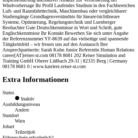
Windvorhersage Ihr Profil Laufendes Studium in den Fachbereichen
Luft- und Raumfahrttechnik, Maschinenbau oder vergleichbarer
Studiengänge Grundlagenverständnis für lineare/nichtlineare
Systeme, Optimierung, Regelungstechnik und Luenberger
Beobachter Gute Deutschkenntnisse in Wort und Schrift, gute
Englischkenntnisse Ihr Kontakt Bewerben Sie sich unter Angabe
der Referenznummer YF-8639 auf das vielseitige und spannende
Tätigkeitsfeld – wir freuen uns auf den Austausch Ihre
Ansprechpartnerin: Sarah Kuhn Junior Referentin Human Relations
career[AT]reiser-st.com 08178 8681 202 Reiser Simulation and
Training GmbH Oberer Lüßbach 29-31 | 82335 Berg | Germany
08178 8681 0 | www.karriere.reiser-st.com
Extra Informationen
Status
Inaktiv
Ausbildungsniveau
Andere
Standort
Wien
Jobart
Teilzeitjob
Führerschein erforderlich?