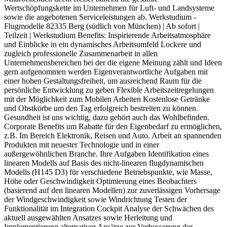
Wertschöpfungskette im Unternehmen für Luft- und Landsysteme
sowie die angebotenen Serviceleistungen ab. Werkstudium -
Flugmodelle 82335 Berg (südlich von München) | Ab sofort |
Teilzeit | Werkstudium Benefits: Inspirierende Arbeitsatmosphäre
und Einblicke in ein dynamisches Arbeitsumfeld Lockere und
zugleich professionelle Zusammenarbeit in allen
Unternehmensbereichen bei der die eigene Meinung zählt und Ideen
gern aufgenommen werden Eigenverantwortliche Aufgaben mit
einer hohen Gestaltungsfreiheit, um ausreichend Raum für die
persönliche Entwicklung zu geben Flexible Arbeitszeitregelungen
mit der Möglichkeit zum Mobilen Arbeiten Kostenlose Getränke
und Obstkörbe um den Tag erfolgreich bestreiten zu können.
Gesundheit ist uns wichtig, dazu gehört auch das Wohlbefinden.
Corporate Benefits um Rabatte für den Eigenbedarf zu ermöglichen,
z.B. Im Bereich Elektronik, Reisen und Auto. Arbeit an spannenden
Produkten mit neuester Technologie und in einer
außergewöhnlichen Branche. Ihre Aufgaben Identifikation eines
linearen Modells auf Basis des nicht-linearen flugdynamischen
Modells (H145 D3) für verschiedene Betriebspunkte, wie Masse,
Höhe oder Geschwindigkeit Optimierung eines Beobachters
(basierend auf den linearen Modellen) zur zuverlässigen Vorhersage
der Windgeschwindigkeit sowie Windrichtung Testen der
Funktionalität im Integration Cockpit Analyse der Schwächen des
aktuell ausgewählten Ansatzes sowie Herleitung und
Implementierung alternativer Ansätze zur Verbesserung der