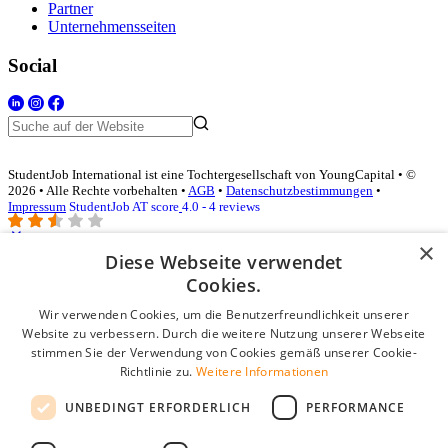
Partner
Unternehmensseiten
Social
StudentJob International ist eine Tochtergesellschaft von YoungCapital • ©
2026 • Alle Rechte vorbehalten •
AGB
•
Datenschutzbestimmungen
•
Impressum
StudentJob AT score
4.0 - 4 reviews
×
Diese Webseite verwendet
Login für Unternehmen
Cookies.
Wir verwenden Cookies, um die Benutzerfreundlichkeit unserer
E-Mail
*
Website zu verbessern. Durch die weitere Nutzung unserer Webseite
stimmen Sie der Verwendung von Cookies gemäß unserer Cookie-
Passwort
Richtlinie zu.
Weitere Informationen
Angemeldet bleiben
UNBEDINGT ERFORDERLICH
PERFORMANCE
Passwort vergessen?
Login