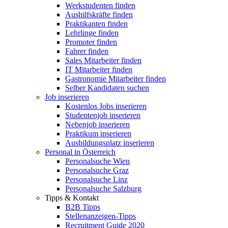
Werkstudenten finden
Aushilfskräfte finden
Praktikanten finden
Lehrlinge finden
Promoter finden
Fahrer finden
Sales Mitarbeiter finden
IT Mitarbeiter finden
Gastronomie Mitarbeiter finden
Selber Kandidaten suchen
Job inserieren
Kostenlos Jobs inserieren
Studentenjob inserieren
Nebenjob inserieren
Praktikum inserieren
Ausbildungsplatz inserieren
Personal in Österreich
Personalsuche Wien
Personalsuche Graz
Personalsuche Linz
Personalsuche Salzburg
Tipps & Kontakt
B2B Tipps
Stellenanzeigen-Tipps
Recruitment Guide 2020