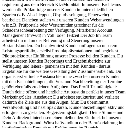
regulierung aus dem Bereich Kfz/Mobilität. In unseren Fachteams
werden die Prüfaufträge unserer Kunden in unterschiedlichen
Sparten (z.B. Abschleppen, Ölspurbeseitigung, Feuerwehr)
bearbeitet. Daneben stellen wir unseren Kunden Web­anwendungen
wie z.B. Prüfportale oder Wertermittlungsrechner für die
Schadensachbearbeitung zur Verfügung. Mitarbeiter Account
Management (m/w/d) in Voll- oder Teilzeit Der Job Im Team
arbeitest du mit an der Betreuung und Steuerung unserer
Bestandskunden. Du beantwortest Kundenanfragen zu unserem
Leistungsportfolio, erstellst Produktpräsentationen und begleitest
Pilotprojekte zur Einführung unserer Prozesse bei den Kunden. Du
stellst unseren Kunden Reportings und Ergebnisberichte zur
Verfügung und leitest - gemeinsam mit den Kunden - daraus
Ergebnisse für die weitere Gestaltung der Zusammenarbeit ab. Du
organisierst virtuelle Austauschtermine zwischen unseren Kunden
mit den Fachabteilungen, die Vor- und Nachbereitung der Termine
gehört ebenfalls zu deinen Aufgaben. Das Profil Teamfähigkeit:
Durch deine offene und herzliche Art passt du perfekt in unser Team
Marketing/Sales. Ausdauer: Du arbeitest strukturiert und verlierst
dadurch die Ziele nie aus den Augen. Mut: Du übernimmst
Verantwortung und hast Spaß daran, Kundenbeziehungen aktiv und
erfolgreich zu gestalten. Begeisterungsfähigkeit: Deine Stimme und
Dein Auftreten hinterlassen einen bleibenden Eindruck bei unseren
Kunden. Background: Wirtschaftsstudium oder Berufserfahrung im
kaufmännischen Bereich mit Erfahrungen im Bereich