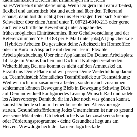
Sales/Vertrieb/Kundenbetreuung. Wenn Du gern im Team arbeitest,
flexibel und authentisch bist und auch mal über den Tellerrand
schaust, dann bist du richtig bei uns Bei Fragen freut sich Simone
Schweitzer über einen Anruf unter T. 06721-6840-213 oder gerne
auch eine schriftliche Bewerbung unter Angabe des
frühestmöglichen Eintrittstermins, Ihrer Gehaltvorstellung und der
Referenznummer YF-10183 per E-Mail unter jobs[AT]logicheck.de
. Hybrides Arbeiten Du gestaltest deine Arbeitszeit im Homeoffice
oder im Büro in Abspra­che mit deinem Team. Flexible
Arbeitsplatzbuchung Über eine App kannst Du Deinen Arbeitsplatz
14 Tage im Voraus buchen und Dich mit Kollegen verabreden.
Weiterbildung Bei uns kommt es nicht auf den Arm­muskel an.
Erzähl uns Deine Pläne und wir passen Deine Weiterbildung darauf
an. Teamfrühstück Monatliches Teamfrühstück zur Teamstärkung:
Weil wir nicht nur zusammen arbeiten, sondern auch zusammen
schlemmen können Bewegung Bleib in Bewegung Schwing Dich
auf Dein individuell konfiguriertes Leasing-Wunsch-Rad und radele
los Altersvorsorge Damit du dir im Alter noch was gönnen kannst,
kannst Du heute schon mit einer betrieblichen Altersvorsorge
starten. Gesundheitsförderung Jedes Unternehmen ist nur so gesund
wie seine Mitarbeiter. Ob betriebliche Krankenzusatzversicherung
oder Förderungsprogramme - deine Gesundheit liegt uns am
Herzen. Www.logicheck.de | karriere.logicheck.de