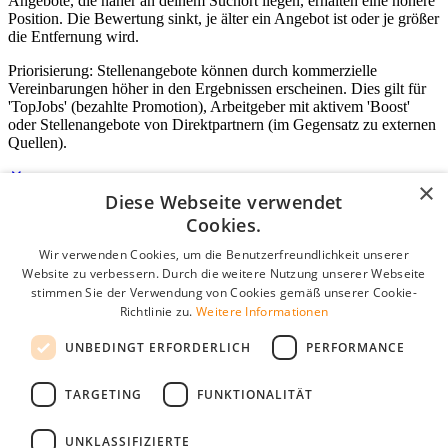
Angebote, die näher an deinem Suchort liegen, erhalten eine höhere
Position. Die Bewertung sinkt, je älter ein Angebot ist oder je größer
die Entfernung wird.
Priorisierung: Stellenangebote können durch kommerzielle
Vereinbarungen höher in den Ergebnissen erscheinen. Dies gilt für
'TopJobs' (bezahlte Promotion), Arbeitgeber mit aktivem 'Boost'
oder Stellenangebote von Direktpartnern (im Gegensatz zu externen
Quellen).
×
Diese Webseite verwendet
Login für Unternehmen
Cookies.
Wir verwenden Cookies, um die Benutzerfreundlichkeit unserer
E-Mail
*
Website zu verbessern. Durch die weitere Nutzung unserer Webseite
stimmen Sie der Verwendung von Cookies gemäß unserer Cookie-
Passwort
Richtlinie zu.
Weitere Informationen
Angemeldet bleiben
UNBEDINGT ERFORDERLICH
PERFORMANCE
Passwort vergessen?
Login
TARGETING
FUNKTIONALITÄT
Kostenloses Unternehmensprofil
UNKLASSIFIZIERTE