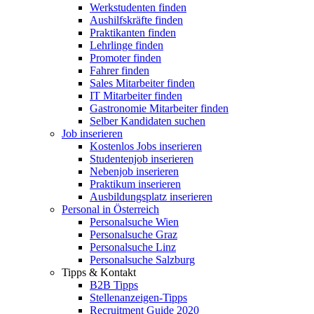
Werkstudenten finden
Aushilfskräfte finden
Praktikanten finden
Lehrlinge finden
Promoter finden
Fahrer finden
Sales Mitarbeiter finden
IT Mitarbeiter finden
Gastronomie Mitarbeiter finden
Selber Kandidaten suchen
Job inserieren
Kostenlos Jobs inserieren
Studentenjob inserieren
Nebenjob inserieren
Praktikum inserieren
Ausbildungsplatz inserieren
Personal in Österreich
Personalsuche Wien
Personalsuche Graz
Personalsuche Linz
Personalsuche Salzburg
Tipps & Kontakt
B2B Tipps
Stellenanzeigen-Tipps
Recruitment Guide 2020