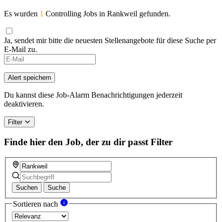
Es wurden
1
Controlling Jobs in Rankweil gefunden.
Ja, sendet mir bitte die neuesten Stellenangebote für diese Suche per
E-Mail zu.
If
you
are
Alert speichern
a
human,
Du kannst diese Job-Alarm Benachrichtigungen jederzeit
ignore
deaktivieren.
this
field
Filter
Finde hier den Job, der zu dir passt
Filter
Suchen
Suche
Sortieren nach