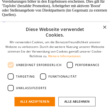
Vereinbarungen höher in den Ergebnissen erscheinen. Dies gilt für
'TopJobs' (bezahlte Promotion), Arbeitgeber mit aktivem 'Boost'
oder Stellenangebote von Direktpartnern (im Gegensatz zu externen
Quellen).
×
Diese Webseite verwendet
Login für Unternehmen
Cookies.
Wir verwenden Cookies, um die Benutzerfreundlichkeit unserer
E-Mail
*
Website zu verbessern. Durch die weitere Nutzung unserer Webseite
stimmen Sie der Verwendung von Cookies gemäß unserer Cookie-
Passwort
Richtlinie zu.
Weitere Informationen
Angemeldet bleiben
UNBEDINGT ERFORDERLICH
PERFORMANCE
Passwort vergessen?
Login
TARGETING
FUNKTIONALITÄT
Kostenloses Unternehmensprofil
UNKLASSIFIZIERTE
Wenn Sie sich registriert haben, können Sie ein Unternehmensprofil
erstellen. Sie sind nur noch wenige Schritte davon entfernt, den
passenden Mitarbeiter zu finden.
ALLE AKZEPTIEREN
ALLE ABLEHNEN
Noch kein Unternehmensprofil?