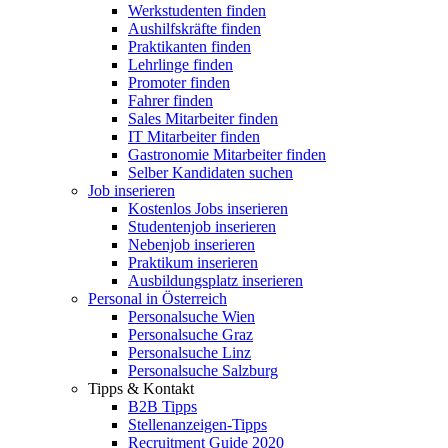
Werkstudenten finden
Aushilfskräfte finden
Praktikanten finden
Lehrlinge finden
Promoter finden
Fahrer finden
Sales Mitarbeiter finden
IT Mitarbeiter finden
Gastronomie Mitarbeiter finden
Selber Kandidaten suchen
Job inserieren
Kostenlos Jobs inserieren
Studentenjob inserieren
Nebenjob inserieren
Praktikum inserieren
Ausbildungsplatz inserieren
Personal in Österreich
Personalsuche Wien
Personalsuche Graz
Personalsuche Linz
Personalsuche Salzburg
Tipps & Kontakt
B2B Tipps
Stellenanzeigen-Tipps
Recruitment Guide 2020