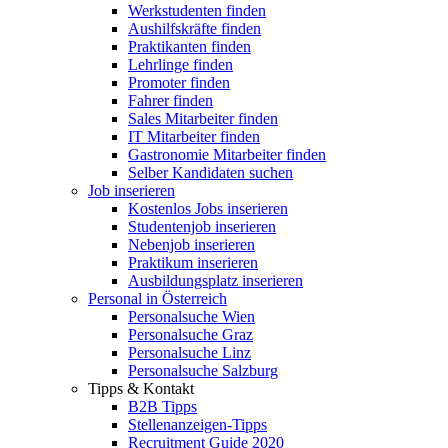
Werkstudenten finden
Aushilfskräfte finden
Praktikanten finden
Lehrlinge finden
Promoter finden
Fahrer finden
Sales Mitarbeiter finden
IT Mitarbeiter finden
Gastronomie Mitarbeiter finden
Selber Kandidaten suchen
Job inserieren
Kostenlos Jobs inserieren
Studentenjob inserieren
Nebenjob inserieren
Praktikum inserieren
Ausbildungsplatz inserieren
Personal in Österreich
Personalsuche Wien
Personalsuche Graz
Personalsuche Linz
Personalsuche Salzburg
Tipps & Kontakt
B2B Tipps
Stellenanzeigen-Tipps
Recruitment Guide 2020