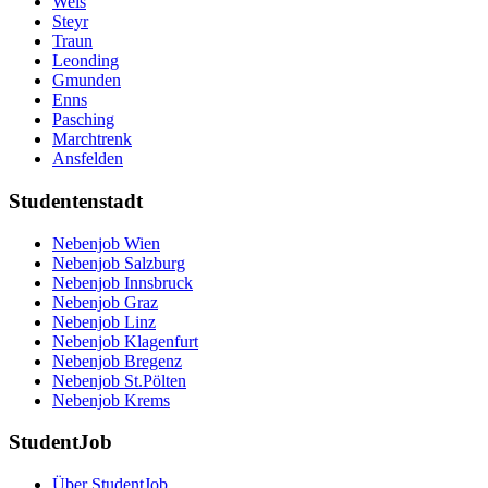
Wels
Steyr
Traun
Leonding
Gmunden
Enns
Pasching
Marchtrenk
Ansfelden
Studentenstadt
Nebenjob Wien
Nebenjob Salzburg
Nebenjob Innsbruck
Nebenjob Graz
Nebenjob Linz
Nebenjob Klagenfurt
Nebenjob Bregenz
Nebenjob St.Pölten
Nebenjob Krems
StudentJob
Über StudentJob