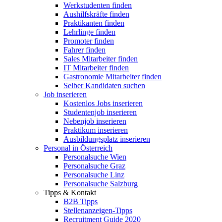
Werkstudenten finden
Aushilfskräfte finden
Praktikanten finden
Lehrlinge finden
Promoter finden
Fahrer finden
Sales Mitarbeiter finden
IT Mitarbeiter finden
Gastronomie Mitarbeiter finden
Selber Kandidaten suchen
Job inserieren
Kostenlos Jobs inserieren
Studentenjob inserieren
Nebenjob inserieren
Praktikum inserieren
Ausbildungsplatz inserieren
Personal in Österreich
Personalsuche Wien
Personalsuche Graz
Personalsuche Linz
Personalsuche Salzburg
Tipps & Kontakt
B2B Tipps
Stellenanzeigen-Tipps
Recruitment Guide 2020