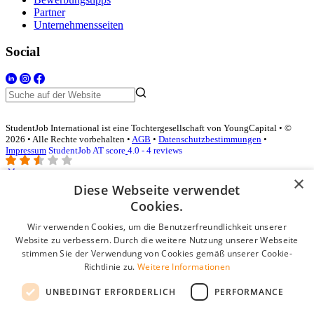
Partner
Unternehmensseiten
Social
StudentJob International ist eine Tochtergesellschaft von YoungCapital • ©
2026 • Alle Rechte vorbehalten •
AGB
•
Datenschutzbestimmungen
•
Impressum
StudentJob AT score
4.0 - 4 reviews
×
Diese Webseite verwendet
Login für Unternehmen
Cookies.
Wir verwenden Cookies, um die Benutzerfreundlichkeit unserer
E-Mail
*
Website zu verbessern. Durch die weitere Nutzung unserer Webseite
stimmen Sie der Verwendung von Cookies gemäß unserer Cookie-
Passwort
Richtlinie zu.
Weitere Informationen
Angemeldet bleiben
UNBEDINGT ERFORDERLICH
PERFORMANCE
Passwort vergessen?
Login