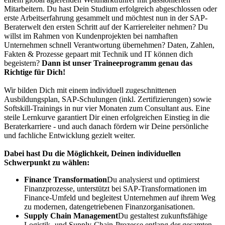
Mitarbeitern. Du hast Dein Studium erfolgreich abgeschlossen oder
erste Arbeitserfahrung gesammelt und möchtest nun in der SAP-
Beraterwelt den ersten Schritt auf der Karriereleiter nehmen? Du
willst im Rahmen von Kundenprojekten bei namhaften
Unternehmen schnell Verantwortung übernehmen? Daten, Zahlen,
Fakten & Prozesse gepaart mit Technik und IT können dich
begeistern?
Dann ist unser Traineeprogramm genau das
Richtige für Dich!
Wir bilden Dich mit einem individuell zugeschnittenen
Ausbildungsplan, SAP-Schulungen (inkl. Zertifizierungen) sowie
Softskill-Trainings in nur vier Monaten zum Consultant aus. Eine
steile Lernkurve garantiert Dir einen erfolgreichen Einstieg in die
Beraterkarriere - und auch danach fördern wir Deine persönliche
und fachliche Entwicklung gezielt weiter.
Dabei hast Du die Möglichkeit, Deinen individuellen
Schwerpunkt zu wählen:
Finance Transformation
Du analysierst und optimierst
Finanzprozesse, unterstützt bei SAP-Transformationen im
Finance-Umfeld und begleitest Unternehmen auf ihrem Weg
zu modernen, datengetriebenen Finanzorganisationen.
Supply Chain Management
Du gestaltest zukunftsfähige
Logistik- und Supply-Chain-Prozesse entlang der gesamten