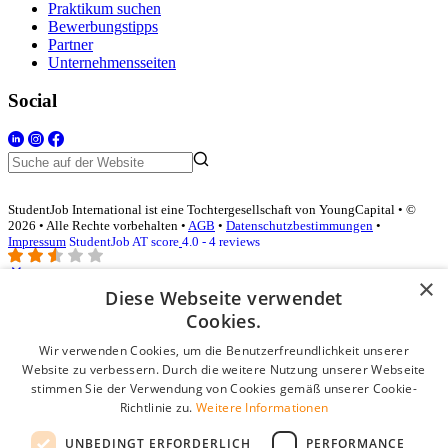
Praktikum suchen
Bewerbungstipps
Partner
Unternehmensseiten
Social
StudentJob International ist eine Tochtergesellschaft von YoungCapital • ©
2026 • Alle Rechte vorbehalten •
AGB
•
Datenschutzbestimmungen
•
Impressum
StudentJob AT score
4.0 - 4 reviews
×
Diese Webseite verwendet
Login für Unternehmen
Cookies.
Wir verwenden Cookies, um die Benutzerfreundlichkeit unserer
E-Mail
*
Website zu verbessern. Durch die weitere Nutzung unserer Webseite
stimmen Sie der Verwendung von Cookies gemäß unserer Cookie-
Passwort
Richtlinie zu.
Weitere Informationen
Angemeldet bleiben
UNBEDINGT ERFORDERLICH
PERFORMANCE