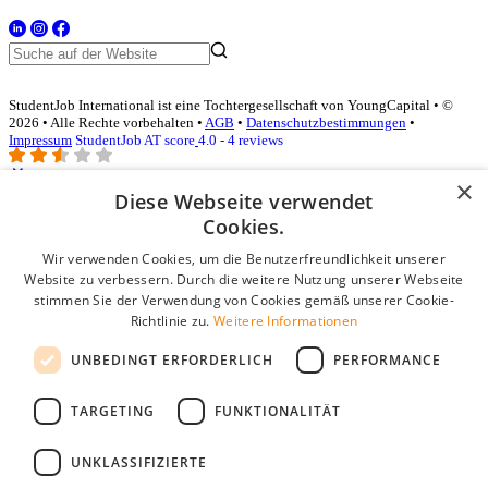
StudentJob International ist eine Tochtergesellschaft von YoungCapital • ©
2026 • Alle Rechte vorbehalten •
AGB
•
Datenschutzbestimmungen
•
Impressum
StudentJob AT score
4.0 - 4 reviews
×
Diese Webseite verwendet
Login für Unternehmen
Cookies.
Wir verwenden Cookies, um die Benutzerfreundlichkeit unserer
E-Mail
*
Website zu verbessern. Durch die weitere Nutzung unserer Webseite
stimmen Sie der Verwendung von Cookies gemäß unserer Cookie-
Passwort
Richtlinie zu.
Weitere Informationen
Angemeldet bleiben
UNBEDINGT ERFORDERLICH
PERFORMANCE
Passwort vergessen?
Login
TARGETING
FUNKTIONALITÄT
Kostenloses Unternehmensprofil
UNKLASSIFIZIERTE
Wenn Sie sich registriert haben, können Sie ein Unternehmensprofil